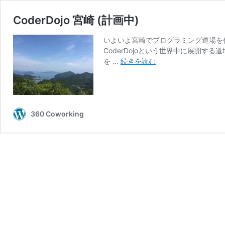
CoderDojo 宮崎 (計画中)
いよいよ宮崎でプログラミング道場を
CoderDojoという世界中に展開
CoderDojo
を …
続きを読む
宮
崎
(計
画
中)
360 Coworking