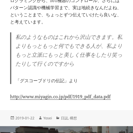
ログラミングから、IoT機器のコントロール、さらには
パターン認識や機械学習まで、実は地続きなんだよね、
ということまで、ちょっとずつ伝えていけたら良いな、
と考えています。
私のようなものはこれから沢山できます。私
よりもっともっと何でもできる人が、私より
もっと立派にもっと美しく仕事をしたり笑っ
たりして行くのですから
「グスコーブドリの伝記」より
http://www.miyagin.co.jp/pdf/1919_pdf_data.pdf
投
作
カ
2019-01-22
Yosei
日誌
,
構想
稿
成
テ
日:
者
ゴ
投