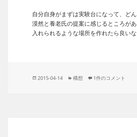
自分自身がまずは実験台になって、どん
漠然と養老氏の提案に感じるところがあ
入れられるような場所を作れたら良いな
投
カ
参勤交代 への
2015-04-14
構想
1件のコメント
稿
テ
日:
ゴ
リ
ー