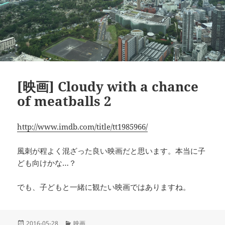
[映画] Cloudy with a chance
of meatballs 2
http://www.imdb.com/title/tt1985966/
風刺が程よく混ざった良い映画だと思います。本当に子
ども向けかな…？
でも、子どもと一緒に観たい映画ではありますね。
投
カ
2016-05-28
映画