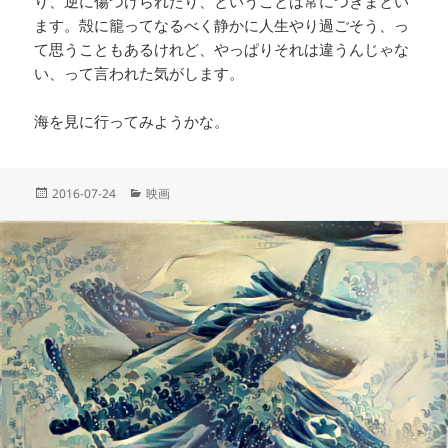
り、逆に傷つけられたり、ということは常につきまとい
ます。殻に籠ってなるべく静かに人生やり過ごそう、っ
て思うこともあるけれど、やっぱりそれは違うんじゃな
い、って言われた気がします。
海を見に行ってみようかな。
投
カ
2016-07-24
映画
稿
テ
日:
ゴ
リ
ー