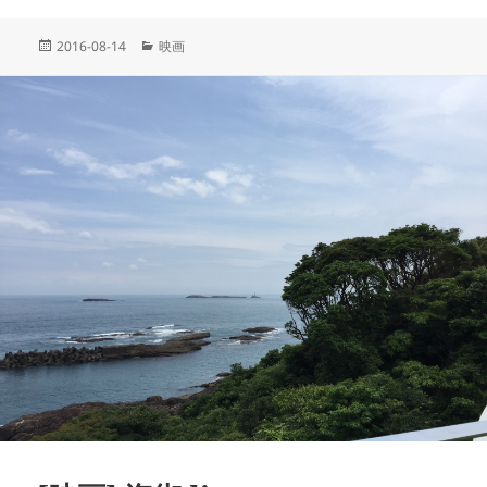
投
カ
2016-08-14
映画
稿
テ
日:
ゴ
リ
ー