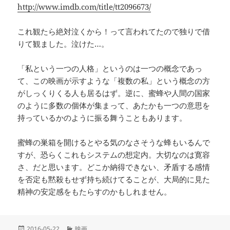
http://www.imdb.com/title/tt2096673/
これ観たら絶対泣くから！って言われてたので独りで借
りて観ました。泣けた…。
「私という一つの人格」というのは一つの概念であっ
て、この映画が示すような「複数の私」という概念の方
がしっくりくる人も居るはず。逆に、蜜蜂や人間の国家
のように多数の個体が集まって、あたかも一つの意思を
持っているかのように振る舞うこともあります。
蜜蜂の巣箱を開けるとやる気のなさそうな蜂もいるんで
すが、恐らくこれもシステムの想定内。大切なのは寛容
さ、だと思います。どこか納得できない、矛盾する感情
を否定も黙殺もせず持ち続けてることが、大局的に見た
精神の安定感をもたらすのかもしれません。
投
カ
2016-05-22
映画