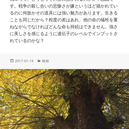
す。戦争の殺し合いの悲惨さが嫌というほど描かれてい
るのに何故かその道具には強い魅力があります。生きる
ことも同じだから？程度の差はあれ、他の命の犠牲を重
ねながらでなければどんな命も持続はできません。強さ
に美しさを感じるように遺伝子のレベルでインプットさ
れているのかな？
投
カ
2017-01-19
映画
稿
テ
日:
ゴ
リ
ー