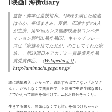
[映画] 海街diary
監督・脚本は是枝裕和。4姉妹を演じた綾瀬
はるか、長澤まさみ、夏帆、広瀬すずの4人
が主演。第68回カンヌ国際映画祭コンペテ
ィション部門出品作品[5]。キャッチフレー
ズは「家族を捨てた父が、のこしてくれた家
族。」第39回日本アカデミー賞最優秀作品
賞受賞作品。（
Wikipediaより
）
http://umimachi.gaga.ne.jp/
誰に感情移入したかって、遺影すら出てこない「お父さ
ん」。だらしなくて無責任で、不器用で中途半端な優し
さでかえって周囲を傷付けて。
…
おお自分そっくり。
生きてる限り、悪気はなくても誰かを傷つけちゃった