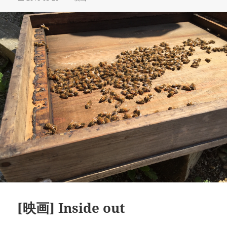
稿
テ
日:
ゴ
リ
ー
[映画] Inside out