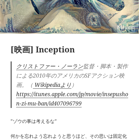
[映画] Inception
クリストファー・ノーラン
監督・脚本・製作
による2010年のアメリカのSFアクション映
画。（
Wikipediaより
）
https://itunes.apple.com/jp/movie/insepusho
n-zi-mu-ban/id407096799
”ゾウの事は考えるな”
何かを忘れよう忘れようと思うほど、その思いは固定化