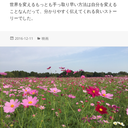
世界を変えるもっとも手っ取り早い方法は自分を変える
ことなんだって、分かりやすく伝えてくれる良いストー
リーでした。
投
カ
2016-12-11
映画
稿
テ
日:
ゴ
リ
ー