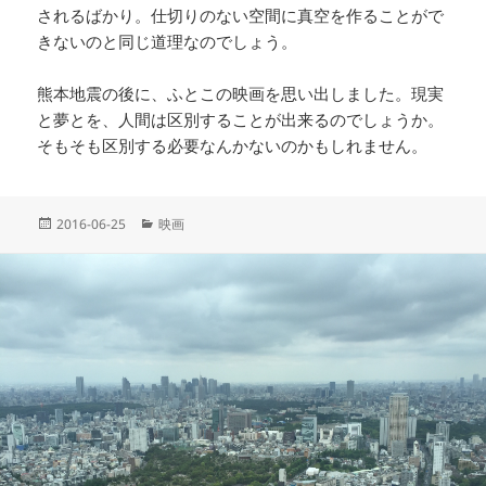
されるばかり。仕切りのない空間に真空を作ることがで
きないのと同じ道理なのでしょう。
熊本地震の後に、ふとこの映画を思い出しました。現実
と夢とを、人間は区別することが出来るのでしょうか。
そもそも区別する必要なんかないのかもしれません。
投
カ
2016-06-25
映画
稿
テ
日:
ゴ
リ
ー