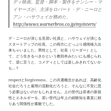
ディ映画。監督・脚本・製作をナンシー・マ
イヤーズが、主演をロバート・デ・ニーロと
アン・ハサウェイが務めた。
http://wwws.warnerbros.co.jp/myintern/
デ・ニーロが演じる見習い社員と、ハサウェイが演じる
スタートアップの社長。この両方にどっぷり感情移入出
来ちゃいました。男性として、社長（リーダー）とし
て、どう生きるべきかという教則本みたいにも感じられ
て、逆に言うと、コメディとしては楽しみきれてないか
も…？
respectとforgiveness。この共通概念があれば、高齢化
社会だろうと雇用の流動化だろうと、そんなに不安に思
う必要はないのかもしれません。上の世代は若者の新規
性とエネルギーを、若い世代は年上の経験知を素直に頼
りあう関係性が素敵でした。