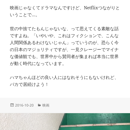
映画じゃなくてドラマなんですけど、Netflixつながりと
いうことで…。
世の中捨てたもんじゃないな、って思えてくる素敵な話
ですよね。「いやいや、これはフィクションで、こんな
人間関係あるわけないじゃん」っていうのが、恐らく今
の日本のマジョリティですが、一見クレージーでマイナ
な価値観でも、世界中から賛同者が集まれば本当に世界
が動く時代になっています。
ハマちゃんほどの良い人にはなれそうにもないけれど、
バカで居続けよう！
投
カ
2016-10-20
映画
稿
テ
日:
ゴ
リ
ー