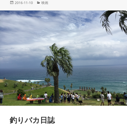
投
カ
2016-11-10
映画
稿
テ
日:
ゴ
リ
ー
釣りバカ日誌