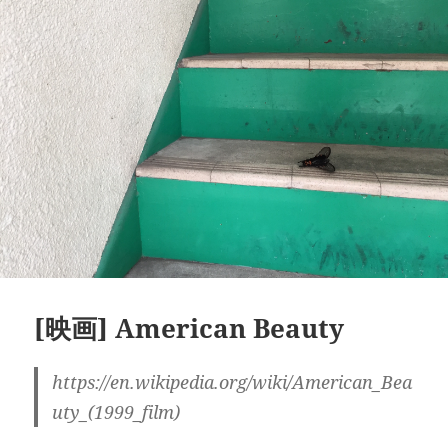
[映画] American Beauty
https://en.wikipedia.org/wiki/American_Bea
uty_(1999_film)