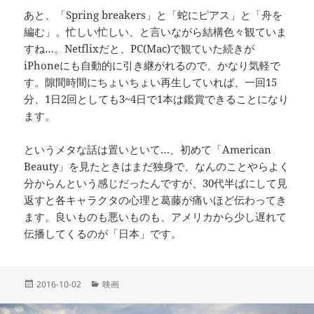
あと、「Spring breakers」と「蛇にピアス」と「舟を
編む」。忙しい忙しい、と言いながら結構色々観ていま
すね…。Netflixだと、PC(Mac)で観ていた続きが
iPhoneにも自動的に引き継がれるので、かなり気軽で
す。隙間時間にちょいちょい再生していれば、一回15
分、1日2回としても3~4日で1本は鑑賞できることになり
ます。
というメタな話は置いといて…、初めて「American
Beauty」を見たときはまだ独身で、なんのことやらよく
分からんという感じだったんですが、30代半ばにして見
返すと各キャラクタの心理と葛藤が痛いほど伝わってき
ます。良いものも悪いものも、アメリカから少し遅れて
伝播してくるのが「日本」です。
投
カ
2016-10-02
映画
稿
テ
日:
ゴ